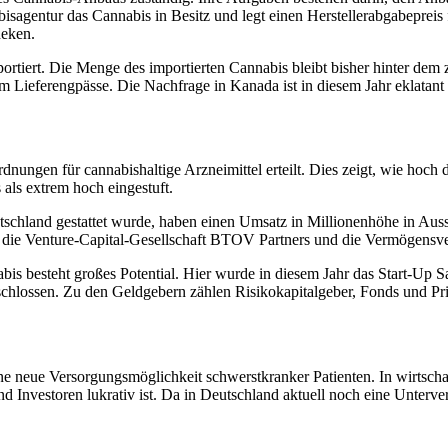
bisagentur das Cannabis in Besitz und legt einen Herstellerabgabepreis
heken.
tiert. Die Menge des importierten Cannabis bleibt bisher hinter dem z
Lieferengpässe. Die Nachfrage in Kanada ist in diesem Jahr eklatant g
dnungen für cannabishaltige Arzneimittel erteilt. Dies zeigt, wie hoch
als extrem hoch eingestuft.
chland gestattet wurde, haben einen Umsatz in Millionenhöhe in Aussich
g die Venture-Capital-Gesellschaft BTOV Partners und die Vermögensve
s besteht großes Potential. Hier wurde in diesem Jahr das Start-Up Sa
schlossen. Zu den Geldgebern zählen Risikokapitalgeber, Fonds und Pri
ne neue Versorgungsmöglichkeit schwerstkranker Patienten. In wirtscha
d Investoren lukrativ ist. Da in Deutschland aktuell noch eine Unterve
.