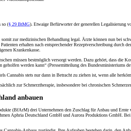
 so (
§ 29 BtMG
). Etwaige Befürworter der generellen Legalisierung v
und somit zur medizinischen Behandlung legal. Ärzte können nun bei 
 Patienten erhalten nach entsprechender Rezeptverschreibung durch den 
eigenen Krankenkasse.
schen müssen bestmöglich versorgt werden. Dazu gehört, dass die Kos
geholfen werden kann“ (Pressemitteilung des Bundesministeriums der
mittels Cannabis stets nur dann in Betracht zu ziehen ist, wenn alle h
ächlich zur Schmerztherapie, insbesondere bei chronischen Schmerze
chland anbauen
produkte (BfArM) drei Unternehmen den Zuschlag für Anbau und Ernte
ehmen Aphria Deutschland GmbH und Aurora Produktions GmbH. Bei Le
des Cannabis-Anbaus zuständig. Ihre Aufgaben bestehen darin, den An