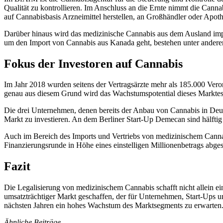
Qualität zu kontrollieren. Im Anschluss an die Ernte nimmt die Canna
auf Cannabisbasis Arzneimittel herstellen, an Großhändler oder Apot
Darüber hinaus wird das medizinische Cannabis aus dem Ausland impor
um den Import von Cannabis aus Kanada geht, bestehen unter anderem 
Fokus der Investoren auf Cannabis
Im Jahr 2018 wurden seitens der Vertragsärzte mehr als 185.000 Veror
genau aus diesem Grund wird das Wachstumspotential dieses Marktes 
Die drei Unternehmen, denen bereits der Anbau von Cannabis in Deuts
Markt zu investieren. An dem Berliner Start-Up Demecan sind hälfti
Auch im Bereich des Imports und Vertriebs von medizinischem Cannabi
Finanzierungsrunde in Höhe eines einstelligen Millionenbetrags abge
Fazit
Die Legalisierung von medizinischem Cannabis schafft nicht allein ei
umsatzträchtiger Markt geschaffen, der für Unternehmen, Start-Ups un
nächsten Jahren ein hohes Wachstum des Marktsegments zu erwarten
Ähnliche Beiträge