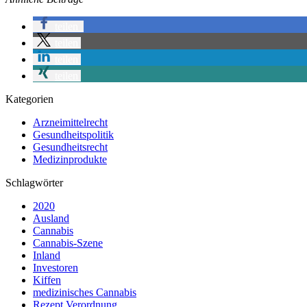
teilen
teilen
teilen
teilen
Kategorien
Arzneimittelrecht
Gesundheitspolitik
Gesundheitsrecht
Medizinprodukte
Schlagwörter
2020
Ausland
Cannabis
Cannabis-Szene
Inland
Investoren
Kiffen
medizinisches Cannabis
Rezept Verordnung