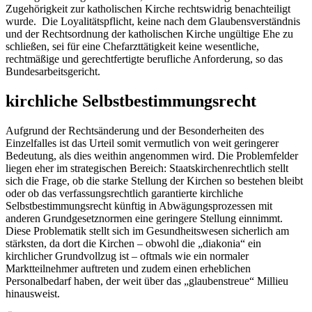
Zugehörigkeit zur katholischen Kirche rechtswidrig benachteiligt
wurde. Die Loyalitätspflicht, keine nach dem Glaubensverständnis
und der Rechtsordnung der katholischen Kirche ungültige Ehe zu
schließen, sei für eine Chefarzttätigkeit keine wesentliche,
rechtmäßige und gerechtfertigte berufliche Anforderung, so das
Bundesarbeitsgericht.
kirchliche Selbstbestimmungsrecht
Aufgrund der Rechtsänderung und der Besonderheiten des
Einzelfalles ist das Urteil somit vermutlich von weit geringerer
Bedeutung, als dies weithin angenommen wird. Die Problemfelder
liegen eher im strategischen Bereich: Staatskirchenrechtlich stellt
sich die Frage, ob die starke Stellung der Kirchen so bestehen bleibt
oder ob das verfassungsrechtlich garantierte kirchliche
Selbstbestimmungsrecht künftig in Abwägungsprozessen mit
anderen Grundgesetznormen eine geringere Stellung einnimmt.
Diese Problematik stellt sich im Gesundheitswesen sicherlich am
stärksten, da dort die Kirchen – obwohl die „diakonia“ ein
kirchlicher Grundvollzug ist – oftmals wie ein normaler
Marktteilnehmer auftreten und zudem einen erheblichen
Personalbedarf haben, der weit über das „glaubenstreue“ Millieu
hinausweist.