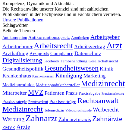
Kompetenz, Dynamik und Aktualität.
Die Rechtsanwälte unserer Kanzlei sind mit zahlreichen
Publikationen in der Fachpresse und in Fachbüchern vertreten.
Unsere Publikationen
Schlagwörter
Beliebte Themen
Arbeitgeber
Antikorruptionsgesetz
Antikorruption
Apotheken
Arzt
Arbeitsrecht
Arbeitnehmer
Arbeitsvertrag
Datenschutz
Arzthaftung
Compliance
Arztpraxis
Digitalisierung
Facebook
Fernbehandlung
Gesellschaftsrecht
Gesundheitswesen
Gesundheitspolitik
Klinik
Kündigung
Krankenhaus
Marketing
Krankenkassen
Medizinrecht
Medizinprodukte
Medizinproduktehersteller
MVZ
Mitarbeiter
Patienten
Praxis
Praxisabgabe
Praxismarketing
Rechtsanwalt
Praxisverträge
Praxisstrategie
Praxisverkauf
Medizinrecht
Werberecht
Telemedizin
Videosprechstunde
Zahnarzt
Zahnärzte
Werbung
Zahnarztpraxis
Ärzte
ZMVZ