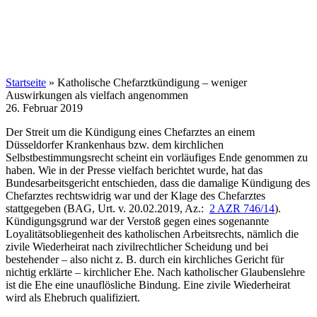
Startseite
»
Katholische Chefarztkündigung – weniger
Auswirkungen als vielfach angenommen
26. Februar 2019
Der Streit um die Kündigung eines Chefarztes an einem
Düsseldorfer Krankenhaus bzw. dem kirchlichen
Selbstbestimmungsrecht scheint ein vorläufiges Ende genommen zu
haben. Wie in der Presse vielfach berichtet wurde, hat das
Bundesarbeitsgericht entschieden, dass die damalige Kündigung des
Chefarztes rechtswidrig war und der Klage des Chefarztes
stattgegeben (BAG, Urt. v. 20.02.2019, Az.:
2 AZR 746/14
).
Kündigungsgrund war der Verstoß gegen eines sogenannte
Loyalitätsobliegenheit des katholischen Arbeitsrechts, nämlich die
zivile Wiederheirat nach zivilrechtlicher Scheidung und bei
bestehender – also nicht z. B. durch ein kirchliches Gericht für
nichtig erklärte – kirchlicher Ehe. Nach katholischer Glaubenslehre
ist die Ehe eine unauflösliche Bindung. Eine zivile Wiederheirat
wird als Ehebruch qualifiziert.