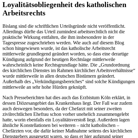
Loyalitätsobliegenheit des katholischen
Arbeitsrechts
Bislang sind die schriftlichen Urteilsgründe nicht veröffentlicht.
Allerdings dürfte das Urteil zumindest arbeitsrechtlich nicht die
praktische Wirkung entfalten, die ihm insbesondere in der
Tagespresse zugeschrieben werden. Wie auch auf diesem Blog
schon hingewiesen wurde, ist das katholische Arbeitsrecht
mittlerweile grundlegend geändert worden, so dass eine derartige
Kündigung aufgrund der heutigen Rechtslage mittlerweile
wahrscheinlich keine Rechtsgrundlage hätte. Die „Grundordnung
des kirchlichen Dienstes im Rahmen kirchlicher Arbeitsverhältnisse“
wurde mittlerweile in allen deutschen Bistümern geändert.
Außerhalb des „Verkündigungsbereiches“ sind solche Kündigungen
mittlerweile an sehr hohe Hürden geknüpft.
Nach Presseberichten hat dies auch das Erzbistum Köln erklärt, in
dessen Diözesangebiet das Krankenhaus liegt. Der Fall war zudem
auch deswegen besonders, da der Chefarzt mit seiner zweiten
zivilrechtlichen Ehefrau schon vorher unehelich zusammengelebt
hatte, worin ebenfalls ein Loyalitätsverstoß liegt. Außerdem lagen
ähnliche Konstellationen bei weiteren – nicht katholischen –
Chefärzten vor, die dafür keiner Maßnahme seitens des kirchlichen
Dienstgebers ausgesetzt waren, so dass er hier aufgrund seiner